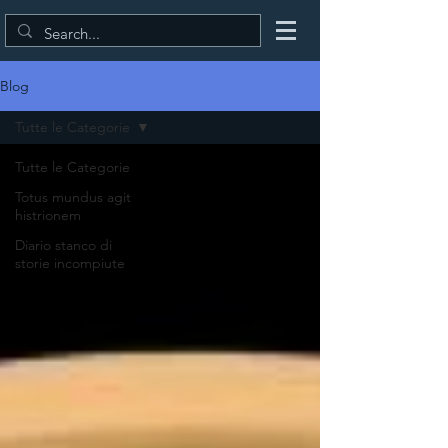
Blog
Tutte le Categorie
Tutte le Categorie
Totus mundus agit
histrionem
Diario stanco di
storie incompiute