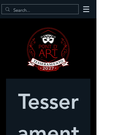
Tesser
ament