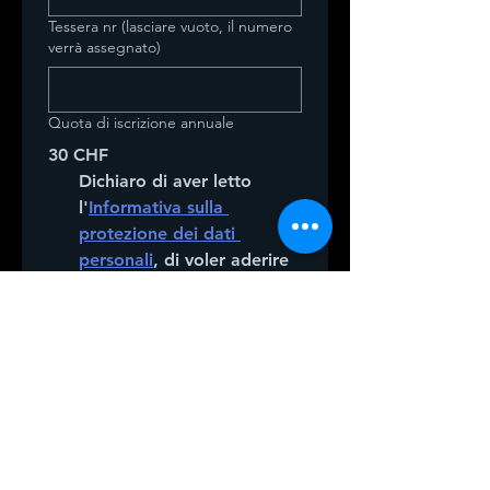
Tessera nr (lasciare vuoto, il numero
verrà assegnato)
Quota di iscrizione annuale
30 CHF
Dichiaro di aver letto 
l'
Informativa sulla 
protezione dei dati 
personali
, di voler aderire 
all'Associazione Pont 
d'Art in qualità di socio 
ordinario per l'anno 2027, 
di condividerne le finalità 
e di impegnarmi a versare 
la quota associativa 
annuale di CHF 30.
Invia