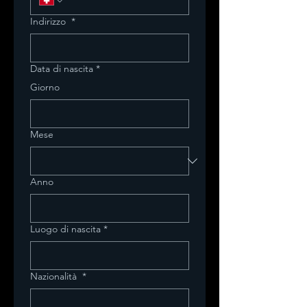
Indirizzo
*
Data di nascita
*
Giorno
Mese
Anno
Luogo di nascita
*
Nazionalità
*