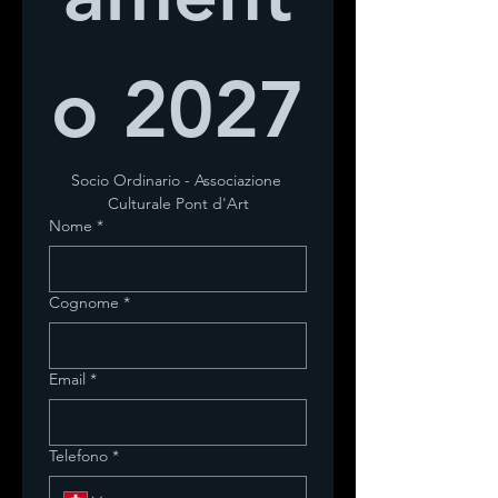
o 2027
Socio Ordinario - Associazione 
Culturale Pont d'Art
Nome
*
Cognome
*
Email
*
Telefono
*