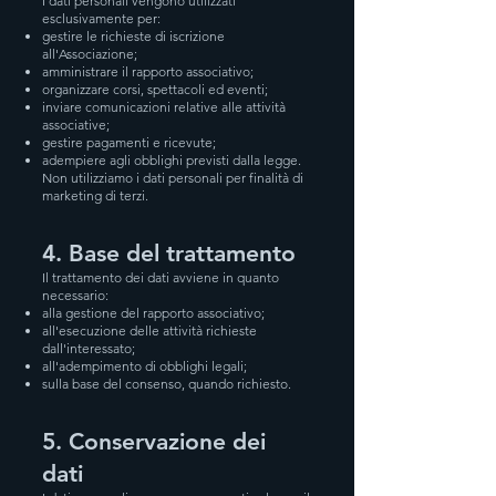
I dati personali vengono utilizzati
esclusivamente per:
gestire le richieste di iscrizione
all'Associazione;
amministrare il rapporto associativo;
organizzare corsi, spettacoli ed eventi;
inviare comunicazioni relative alle attività
associative;
gestire pagamenti e ricevute;
adempiere agli obblighi previsti dalla legge.
Non utilizziamo i dati personali per finalità di
marketing di terzi.
4. Base del trattamento
Il trattamento dei dati avviene in quanto
necessario:
alla gestione del rapporto associativo;
all'esecuzione delle attività richieste
dall'interessato;
all'adempimento di obblighi legali;
sulla base del consenso, quando richiesto.
5. Conservazione dei
dati