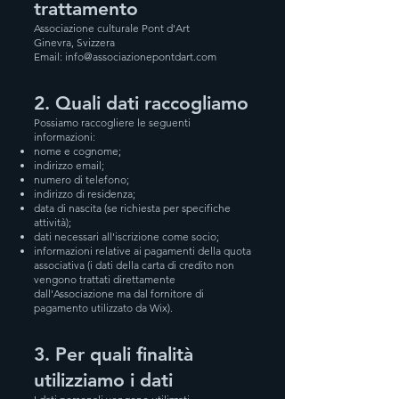
trattamento
Associazione culturale Pont d'Art
Ginevra, Svizzera
Email:
info@associazionepontdart.com
2. Quali dati raccogliamo
Possiamo raccogliere le seguenti
informazioni:
nome e cognome;
indirizzo email;
numero di telefono;
indirizzo di residenza;
data di nascita (se richiesta per specifiche
attività);
dati necessari all'iscrizione come socio;
informazioni relative ai pagamenti della quota
associativa (i dati della carta di credito non
vengono trattati direttamente
dall'Associazione ma dal fornitore di
pagamento utilizzato da Wix).
3. Per quali finalità
utilizziamo i dati