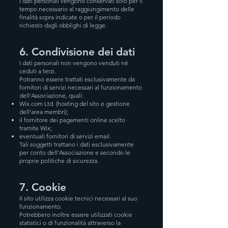
I dati personali vengono conservati solo per il
tempo necessario al raggiungimento delle
finalità sopra indicate o per il periodo
richiesto dagli obblighi di legge.
6. Condivisione dei dati
I dati personali non vengono venduti né
ceduti a terzi.
Potranno essere trattati esclusivamente da
fornitori di servizi necessari al funzionamento
dell'Associazione, quali:
Wix.com Ltd. (hosting del sito e gestione
dell'area membri);
il fornitore dei pagamenti online scelto
tramite Wix;
eventuali fornitori di servizi email.
Tali soggetti trattano i dati esclusivamente
per conto dell'Associazione e secondo le
proprie politiche di sicurezza.
7. Cookie
Il sito utilizza cookie tecnici necessari al suo
funzionamento.
Potrebbero inoltre essere utilizzati cookie
statistici o di funzionalità attraverso la