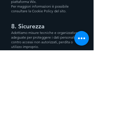
piattaforma Wix.
Per maggiori informazioni è possibile
consultare la Cookie Policy del sito.
8. Sicurezza
Adottiamo misure tecniche e organizzative
adeguate per proteggere i dati personali
contro accessi non autorizzati, perdita o
utilizzo improprio.
9. Diritti dell'interessato
Ogni persona ha il diritto di:
chiedere l'accesso ai propri dati personali;
richiederne la rettifica;
richiederne la cancellazione nei casi previsti
dalla legge;
richiederne la limitazione del trattamento;
opporsi al trattamento quando applicabile;
richiedere informazioni sul trattamento
effettuato.
Le richieste possono essere inviate
all'indirizzo email indicato sopra.
10. Modifiche