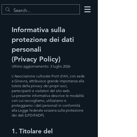
Informativa sulla
protezione dei dati
personali
(Privacy Policy)
Ultimo aggiornamento: 3 luglio 2026
L'Associazione culturale Pont d'Art, con sede
a Ginevra, attribuisce grande importanza alla
tutela della privacy dei propri soci,
partecipanti e visitatori del sito web.
La presente informativa descrive le modalità
con cui raccogliamo, utilizziamo e
proteggiamo i dati personali in conformità
alla Legge federale svizzera sulla protezione
dei dati (LPD/FADP).
1. Titolare del