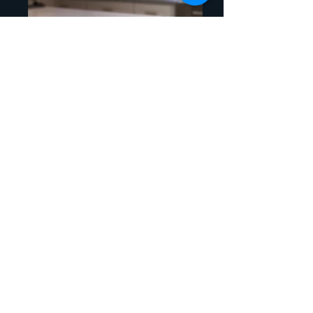
Screenshot 2024-10-04 alle
00_edited_edited
E-learning: Baby Brezza Instant warmer -
2024 Voice: Francesca Bruni
e110b9ba-5083-45e3-a4a2-
ba7c18969556
Podcast: I due lupi dal blog di Pont d'Art -
Diario stanco di storie incompiute Voce ed