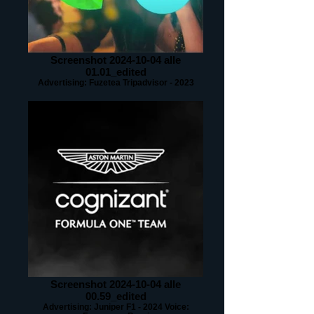
Screenshot 2024-10-04 alle
01.01_edited
Advertising: Fuzetea Tripadvisor - 2023
Screenshot 2024-10-04 alle
00.59_edited
Advertising: Juniper F1 - 2024 Voice: