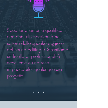
​Speaker altamente qualificati,
con anni di esperienza nel
settore dello speakeraggio e
del sound editing. Garantiamo
un livello di professionalità
eccellente e una resa
impeccabile, qualunque sia il
progetto.