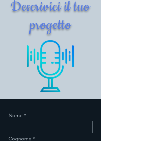
Descrivici il tuo
progetto
Nome
Cognome