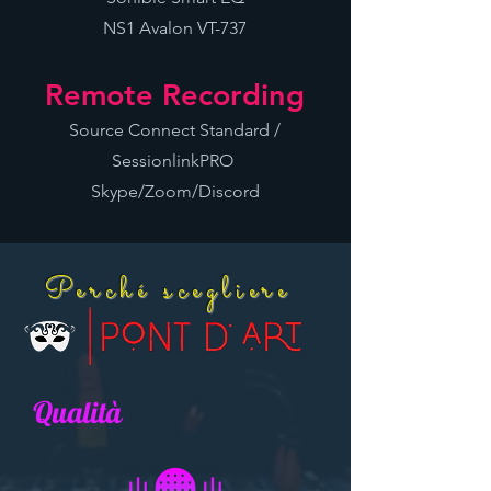
NS1 Avalon VT-737
Remote Recording
​Source Connect Standard /
SessionlinkPRO ​
Skype/Zoom/Discord
Perché scegliere
Qualità