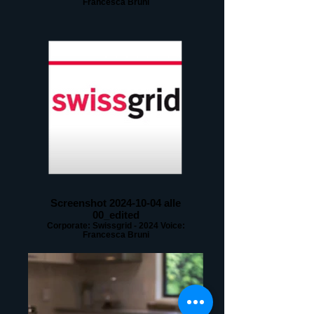
Francesca Bruni
Screenshot 2024-10-04 alle
00_edited
Corporate: Swissgrid - 2024 Voice:
Francesca Bruni