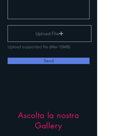
Upload File
Upload supported file (Max 15MB)
Send
Ascolta la nostra
Gallery