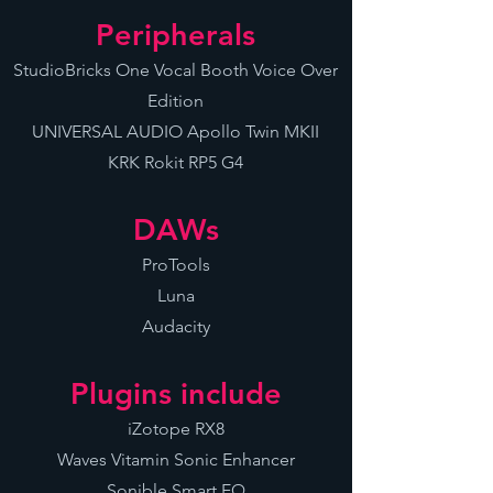
Peripherals
StudioBricks One Vocal Booth Voice Over
Edition
UNIVERSAL AUDIO Apollo Twin MKII
KRK Rokit RP5 G4
DAWs
ProTools
Luna
Audacity
Plugins include
iZotope RX8
Waves Vitamin Sonic Enhancer
Sonible Smart EQ