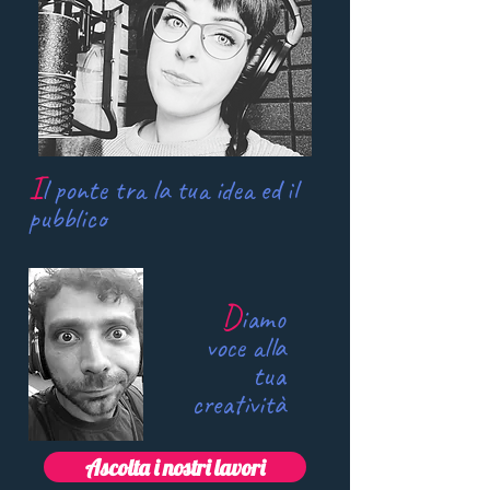
I
l ponte tra la tua idea ed il
pubblico
D
iamo
voce alla
tua
creatività
Ascolta i nostri lavori