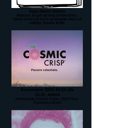
logo diario stanco
Podcast: Incipit dal blog di Pont d'Art -
Diario stanco di storie incompiute Voce ed
editing: Simone Buffa
Screenshot 2024-10-03 alle
23.31_edited
Advertising: Cosmic Crips - 2024 Voce:
Francesca Bruni