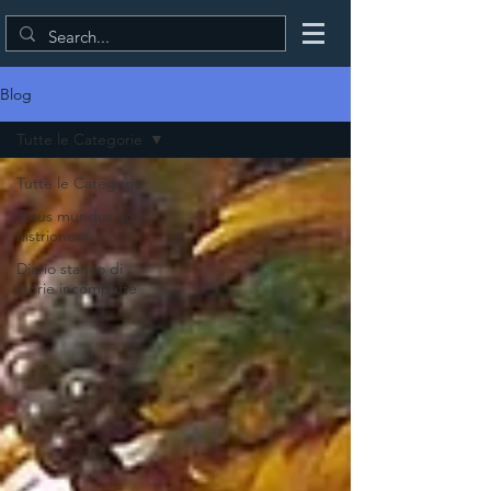
Blog
Tutte le Categorie
Tutte le Categorie
Totus mundus agit
histrionem
Diario stanco di
storie incompiute