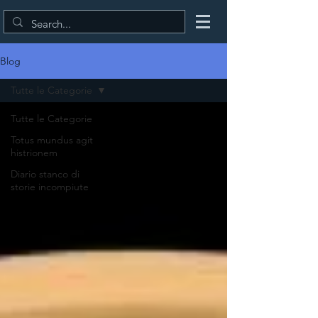
Blog
Tutte le Categorie
Tutte le Categorie
Totus mundus agit
histrionem
Diario stanco di
storie incompiute