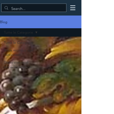
Blog
Tutte le Categorie
Tutte le Categorie
Totus mundus agit
histrionem
Diario stanco di
storie incompiute