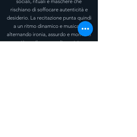
sociali, rituali e maschere che
rischiano di soffocare autenticità e
desiderio. La recitazione punta quindi
a un ritmo dinamico e musicale,
alternando ironia, assurdo e momenti
più sottilmente malinconici.
L’estetica richiama la Londra
vittoriana, ma con un linguaggio
scenico vivo e accessibile al pubblico
contemporaneo. Gli oggetti, i
costumi e le atmosfere diventano
simboli di un mondo elegante e
decadente, dove anche l’amore
sembra dipendere più dal nome
giusto che dai sentimenti reali.
Attraverso questa commedia