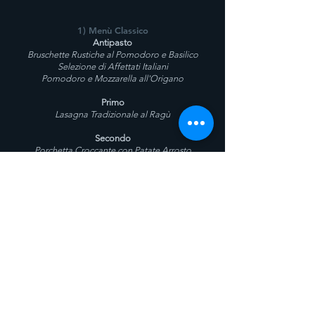
1) Menù Classico
Antipasto
Bruschette Rustiche al Pomodoro e Basilico
Selezione di Affettati Italiani
Pomodoro e Mozzarella all'Origano
Primo
Lasagna Tradizionale al Ragù
Secondo
Porchetta Croccante con Patate Arrosto
Dolce
Tiramisù
Amaro
Averna
Amaro del Capo
Montenegro
Limoncello
2) Menù Vegetariano
Antipasto