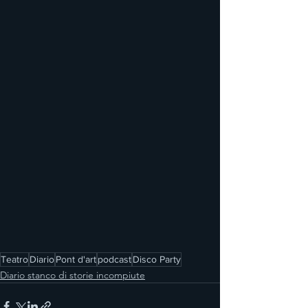
Teatro
Diario
Pont d'art
podcast
Disco Party
Diario stanco di storie incompiute