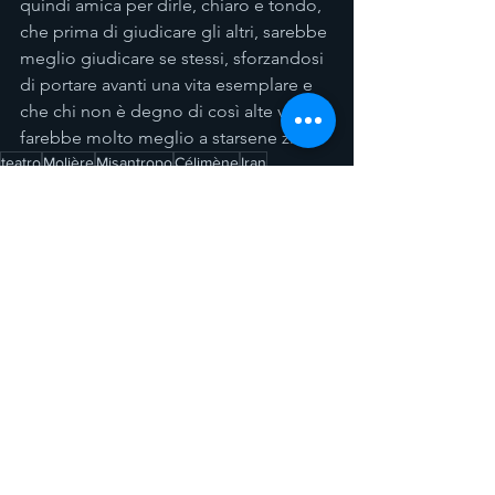
quindi amica per dirle, chiaro e tondo, 
che prima di giudicare gli altri, sarebbe 
meglio giudicare se stessi, sforzandosi 
di portare avanti una vita esemplare e 
che chi non è degno di così alte virtù 
farebbe molto meglio a starsene zitto.
teatro
Molière
Misantropo
Célimène
Iran
Ahou Daryaei
Totus mundus agit histrionem
Mostra tutti
Post recenti