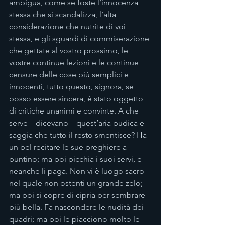
ambigua, come se foste l’innocenza 
stessa che si scandalizza, l’alta 
considerazione che nutrite di voi 
stessa, e gli sguardi di commiserazione 
che gettate al vostro prossimo, le 
vostre continue lezioni e le continue 
censure delle cose più semplici e 
innocenti, tutto questo, signora, se 
posso essere sincera, è stato oggetto 
di critiche unanimi e convinte. A che 
serve – dicevano – quest’aria pudica e 
saggia che tutto il resto smentisce? Ha 
un bel recitare le sue preghiere a 
puntino; ma poi picchia i suoi servi, e 
neanche li paga. Non vi è luogo sacro 
nel quale non ostenti un grande zelo; 
ma poi si copre di cipria per sembrare 
più bella. Fa nascondere le nudità dei 
quadri; ma poi le piacciono molto le 