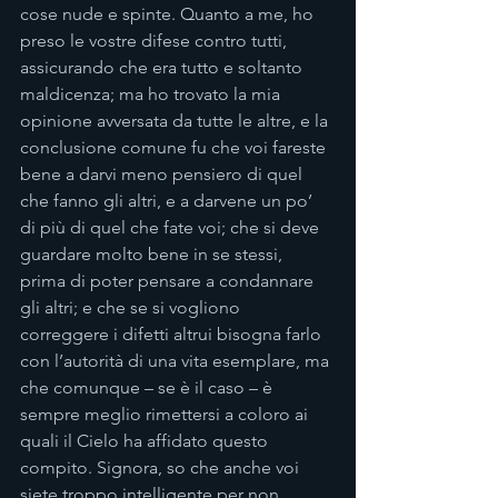
cose nude e spinte. Quanto a me, ho 
preso le vostre difese contro tutti, 
assicurando che era tutto e soltanto 
maldicenza; ma ho trovato la mia 
opinione avversata da tutte le altre, e la 
conclusione comune fu che voi fareste 
bene a darvi meno pensiero di quel 
che fanno gli altri, e a darvene un po’ 
di più di quel che fate voi; che si deve 
guardare molto bene in se stessi, 
prima di poter pensare a condannare 
gli altri; e che se si vogliono 
correggere i difetti altrui bisogna farlo 
con l’autorità di una vita esemplare, ma 
che comunque – se è il caso – è 
sempre meglio rimettersi a coloro ai 
quali il Cielo ha affidato questo 
compito. Signora, so che anche voi 
siete troppo intelligente per non 