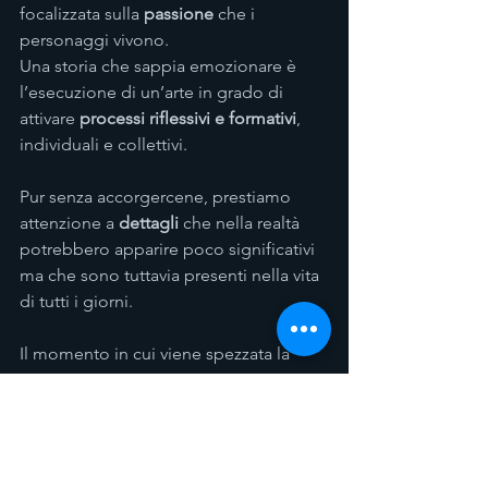
focalizzata sulla 
passione
 che i 
personaggi vivono.
Una storia che sappia emozionare è 
l’esecuzione di un’arte in grado di 
attivare 
processi riflessivi e formativi
, 
individuali e collettivi.
Pur senza accorgercene, prestiamo 
attenzione a 
dettagli
 che nella realtà 
potrebbero apparire poco significativi 
ma che sono tuttavia presenti nella vita 
di tutti i giorni.
Il momento in cui viene spezzata la 
resistenza emotiva e 
avviene 
l’accoglienza empatica
 dei 
fatti descritti coincide con l’instaurarsi 
di una correlazione nella 
rappresentazione narrativa tra processi 