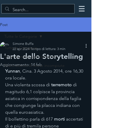
Post
Tutte le Categorie
Simone Buffa
Tutte le Categorie
22 apr 2024
Tempo di lettura: 3 min
L'arte dello Storytelling
Totus mundus agit histrionem
Aggiornamento:
14 feb
Diario stanco di storie incompiute
Yunnan
, Cina. 3 Agosto 2014, ore 16,30 
ora locale.
Una violenta scossa di 
terremoto
 di 
magitudo 6,1 colpisce la provincia 
asiatica in corrispondenza della faglia 
che congiunge la placca indiana con 
quella euroasiatica.
Il bollettino parla di 617 
morti
 accertati 
di e più di tremila persone 