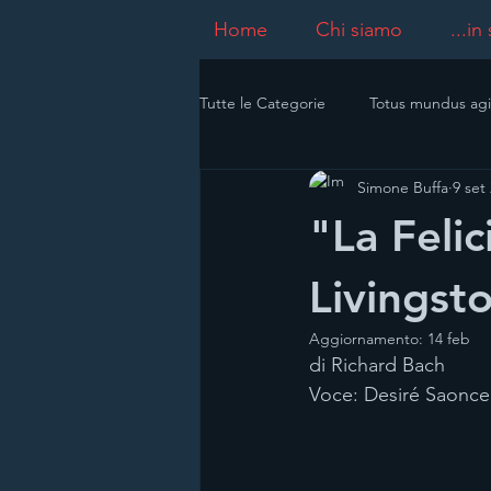
Home
Chi siamo
...in
Tutte le Categorie
Totus mundus agi
Simone Buffa
9 set
"La Feli
Livingst
Aggiornamento:
14 feb
di Richard Bach
Voce: Desiré Saoncel