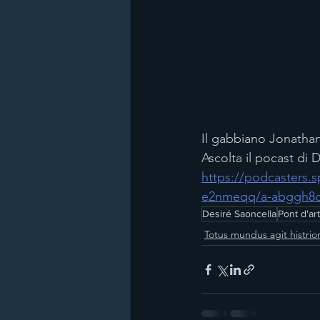
Il gabbiano Jonathan 
Ascolta il pocast di 
https://podcasters.
e2nmeqq/a-abggh8
Desiré Saoncella
Pont d'art
Totus mundus agit histri