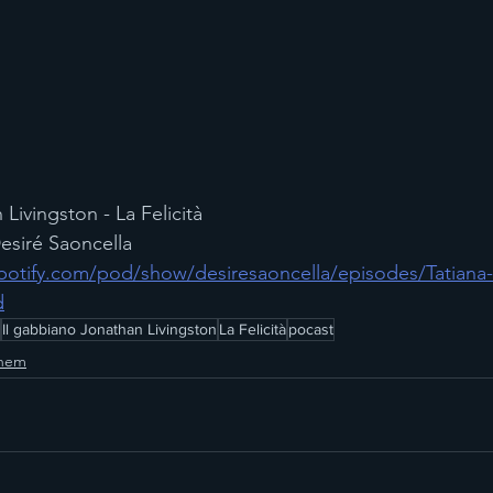
Livingston - La Felicità
Desiré Saoncella
spotify.com/pod/show/desiresaoncella/episodes/Tatiana
d
Il gabbiano Jonathan Livingston
La Felicità
pocast
onem