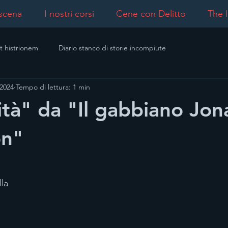
 scena
I nostri corsi
Cene con Delitto
The I
t histrionem
Diario stanco di storie incompiute
 2024
Tempo di lettura: 1 min
cità" da "Il gabbiano Jo
on"
la