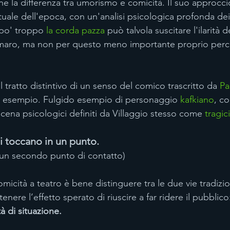
e la differenza tra umorismo e comicità. Il suo approcci
ettuale dell'epoca, con un'analisi psicologica profonda de
 po' troppo 
la corda pazza
 può talvola suscitare l'ilarità 
aro, ma non per questo meno importante proprio perch
l tratto distintivo di un senso del comico trascritto da 
Pa
r esempio. Fulgido esempio di personaggio 
kafkiano
, co
oscena psicologici definiti da Villaggio stesso come 
tragici
i toccano in un punto. 
 un secondo punto di contatto)
micità a teatro è bene distinguere tra le due vie tradiz
tenere l’effetto sperato di riuscire a far ridere il pubblico
à di situazione.