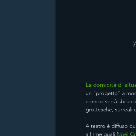
(
La comicità di situ
un “progetto” a monte
comico verrà sbilanci
grottesche, surreali 
A teatro è diffuso q
a firme quali 
Noël C