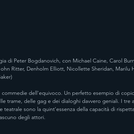
regia di Peter Bogdanovich, con Michael Caine, Carol Burn
hn Ritter, Denholm Elliott, Nicollette Sheridan, Marilu H
aker)
le commedie dell'equivoco. Un perfetto esempio di copio
elle trame, delle gag e dei dialoghi davvero geniali. I tre a
ne teatrale sono la quint'essenza della capacità di rispetta
ascuno degli attori. 