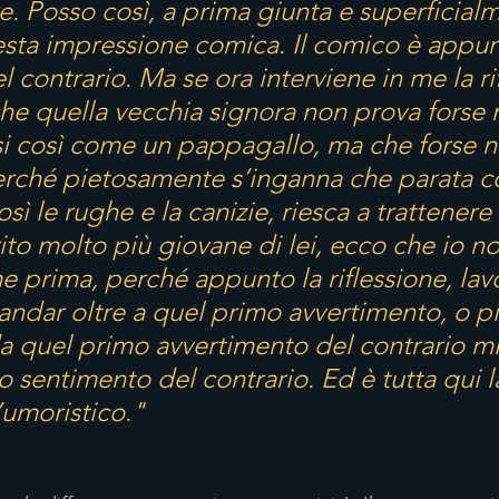
. Posso così, a prima giunta e superficialm
esta impressione comica. Il comico è appun
 contrario. Ma se ora interviene in me la rif
he quella vecchia signora non prova forse 
si così come un pappagallo, ma che forse ne
perché pietosamente s’inganna che parata co
 le rughe e la canizie, riesca a trattenere 
ito molto più giovane di lei, ecco che io n
e prima, perché appunto la riflessione, lav
andar oltre a quel primo avvertimento, o pi
a quel primo avvertimento del contrario mi 
 sentimento del contrario. Ed è tutta qui l
l’umoristico."