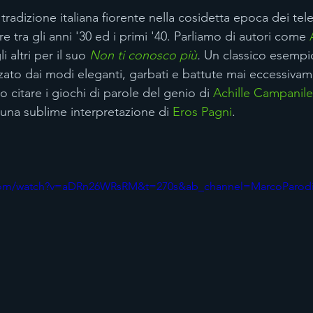
radizione italiana fiorente nella cosidetta epoca dei telef
e tra gli anni '30 ed i primi '40. Parliamo di autori come 
i altri per il suo 
Non ti conosco più
. 
Un classico esempio
zzato dai modi eleganti, garbati e battute mai eccessivam
 citare i giochi di parole del genio di 
Achille Campanile
 una sublime interpretazione di 
Eros Pagni
. 
.com/watch?v=aDRn26WRsRM&t=270s&ab_channel=MarcoParod