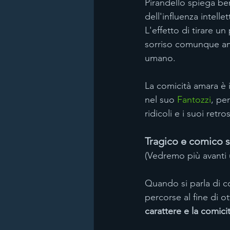
Pirandello spiega ben
dell'influenza intell
L'effetto di tirare un
sorriso comunque am
umano.
La comicità amara è i
nel suo 
Fantozzi
, pe
ridicoli e i suoi retr
Tragico e comico s
(Vedremo più avanti
Quando si parla di co
percorse al fine di ot
carattere e la comicit