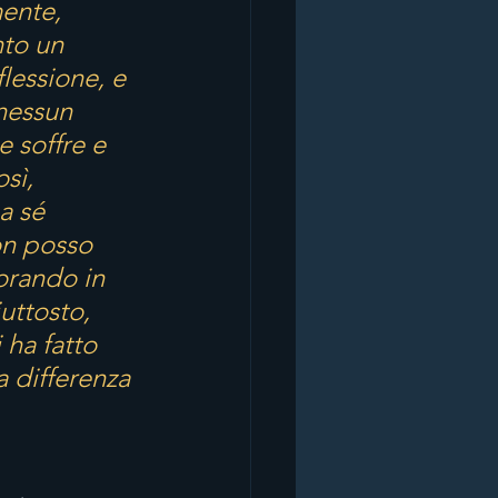
ente, 
to un 
lessione, e 
nessun 
 soffre e 
sì, 
a sé 
on posso 
orando in 
uttosto, 
ha fatto 
a differenza 