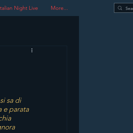
talian Night Live
More...
si sa di 
 e parata 
chia 
gnora 