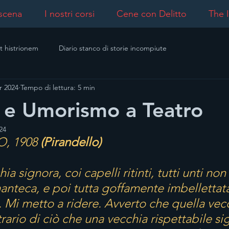
 scena
I nostri corsi
Cene con Delitto
The I
t histrionem
Diario stanco di storie incompiute
r 2024
Tempo di lettura: 5 min
 e Umorismo a Teatro
24
, 1908
 (Pirandello)
 signora, coi capelli ritinti, tutti unti non 
manteca, e poi tutta goffamente imbellettata
i. Mi metto a ridere. Avverto che quella vec
trario di ciò che una vecchia rispettabile si