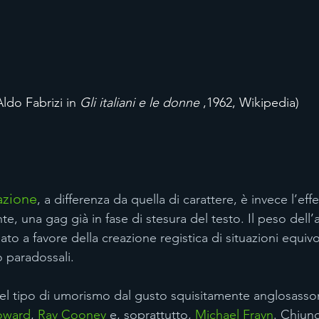
Aldo Fabrizi in 
Gli italiani e le donne
 ,1962, Wikipedia)
azione
, a differenza da quella di carattere, è invece l’eff
, una gag già in fase di stesura del testo. Il peso dell’a
ato a favore della creazione registica di situazioni equivo
o paradossali. 
uel tipo di umorismo dal gusto squisitamente anglosasso
oward
, 
Ray Cooney
 e, soprattutto, 
Michael Frayn
. Chiun