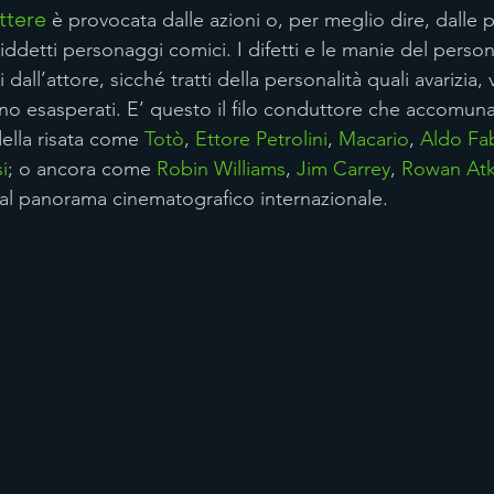
ttere
 è provocata dalle azioni o, per meglio dire, dalle pe
iddetti personaggi comici. I difetti e le manie del perso
all’attore, sicché tratti della personalità quali avarizia, v
no esasperati. E’ questo il filo conduttore che accomuna
della risata come 
Totò
, 
Ettore Petrolini
, 
Macario
, 
Aldo Fab
i
; o ancora come 
Robin Williams
, 
Jim Carrey
, 
Rowan Atk
al panorama cinematografico internazionale.