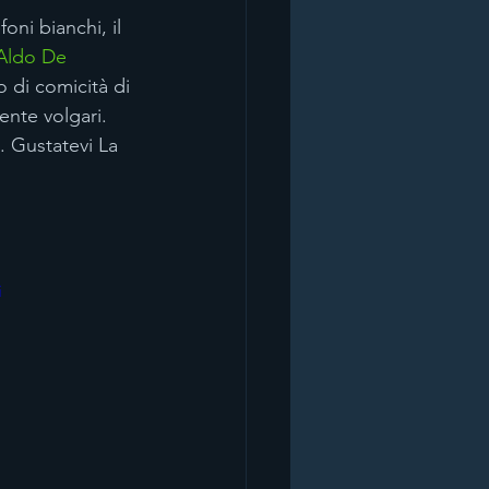
oni bianchi, il 
Aldo De 
 di comicità di 
ente volgari. 
. Gustatevi La 
i