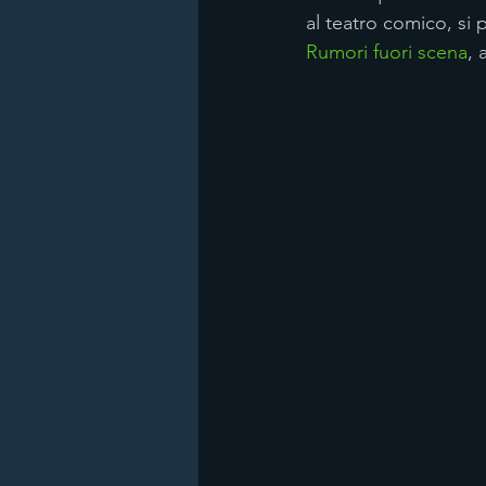
al teatro comico, si
Rumori fuori scena
,