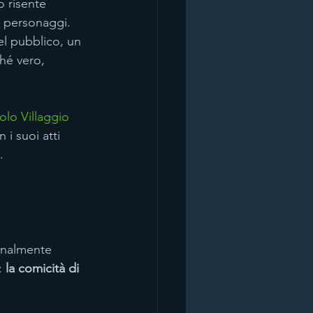
o risente 
i personaggi. 
del pubblico, un 
é vero, 
olo Villaggio
n i suoi atti 
.
ionalmente 
: 
la comicità di 