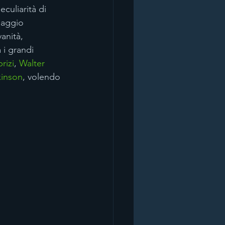
culiarità di 
naggio 
anità, 
 i grandi 
rizi
, 
Walter 
inson
, volendo 