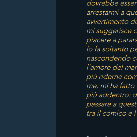
dovrebbe essere
arrestarmi a qu
avvertimento del
mi suggerisce c
piacere a parar
lo fa soltanto 
nascondendo così
l’amore del mar
più riderne com
me, mi ha fatto 
più addentro: d
passare a questo
tra il comico e 