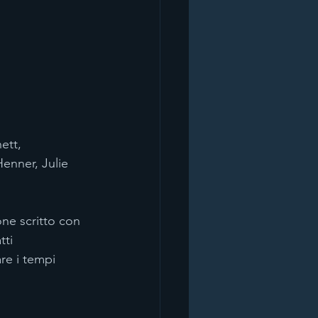
ett, 
enner, Julie 
ne scritto con 
tti 
re i tempi 