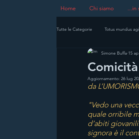
Home
Chi siamo
...in
Tutte le Categorie
Totus mundus agi
Simone Buffa
15 ap
Comicità
Aggiornamento:
26 lug 20
da L’UMORISMO
"Vedo una vecchia
quale orribile 
d’abiti giovanil
signora è il con